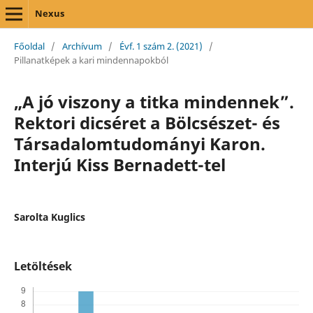
Nexus
Főoldal
/
Archívum
/
Évf. 1 szám 2. (2021)
/
Pillanatképek a kari mindennapokból
„A jó viszony a titka mindennek”.
Rektori dicséret a Bölcsészet- és
Társadalomtudományi Karon.
Interjú Kiss Bernadett-tel
Sarolta Kuglics
Letöltések