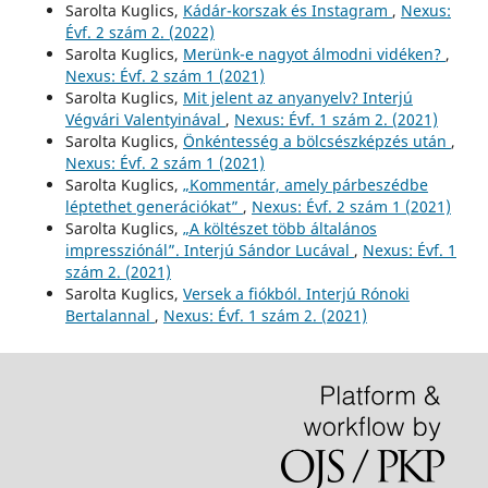
Sarolta Kuglics,
Kádár-korszak és Instagram
,
Nexus:
Évf. 2 szám 2. (2022)
Sarolta Kuglics,
Merünk-e nagyot álmodni vidéken?
,
Nexus: Évf. 2 szám 1 (2021)
Sarolta Kuglics,
Mit jelent az anyanyelv? Interjú
Végvári Valentyinával
,
Nexus: Évf. 1 szám 2. (2021)
Sarolta Kuglics,
Önkéntesség a bölcsészképzés után
,
Nexus: Évf. 2 szám 1 (2021)
Sarolta Kuglics,
„Kommentár, amely párbeszédbe
léptethet generációkat”
,
Nexus: Évf. 2 szám 1 (2021)
Sarolta Kuglics,
„A költészet több általános
impressziónál”. Interjú Sándor Lucával
,
Nexus: Évf. 1
szám 2. (2021)
Sarolta Kuglics,
Versek a fiókból. Interjú Rónoki
Bertalannal
,
Nexus: Évf. 1 szám 2. (2021)