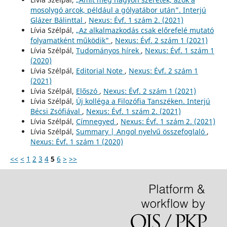
mosolygó arcok, például a gólyatábor után”. Interjú
Glázer Bálinttal
,
Nexus: Évf. 1 szám 2. (2021)
Lívia Szélpál,
„Az alkalmazkodás csak előrefelé mutató
folyamatként működik"
,
Nexus: Évf. 2 szám 1 (2021)
Lívia Szélpál,
Tudományos hírek
,
Nexus: Évf. 1 szám 1
(2020)
Lívia Szélpál,
Editorial Note
,
Nexus: Évf. 2 szám 1
(2021)
Lívia Szélpál,
Előszó
,
Nexus: Évf. 2 szám 1 (2021)
Lívia Szélpál,
Új kolléga a Filozófia Tanszéken. Interjú
Bécsi Zsófiával
,
Nexus: Évf. 1 szám 2. (2021)
Lívia Szélpál,
Címnegyed
,
Nexus: Évf. 1 szám 2. (2021)
Lívia Szélpál,
Summary | Angol nyelvű összefoglaló
,
Nexus: Évf. 1 szám 1 (2020)
<<
<
1
2
3
4
5
6
>
>>