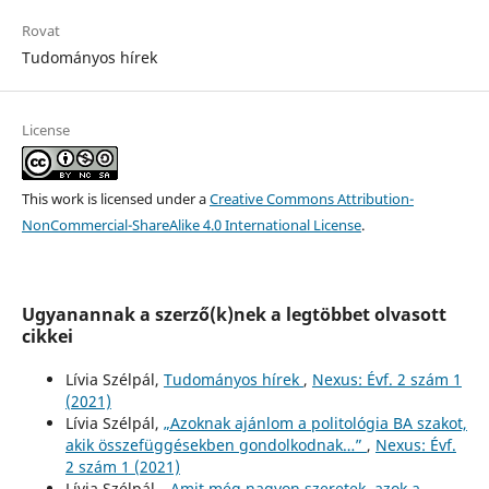
Rovat
Tudományos hírek
License
This work is licensed under a
Creative Commons Attribution-
NonCommercial-ShareAlike 4.0 International License
.
Ugyanannak a szerző(k)nek a legtöbbet olvasott
cikkei
Lívia Szélpál,
Tudományos hírek
,
Nexus: Évf. 2 szám 1
(2021)
Lívia Szélpál,
„Azoknak ajánlom a politológia BA szakot,
akik összefüggésekben gondolkodnak…”
,
Nexus: Évf.
2 szám 1 (2021)
Lívia Szélpál,
„Amit még nagyon szeretek, azok a