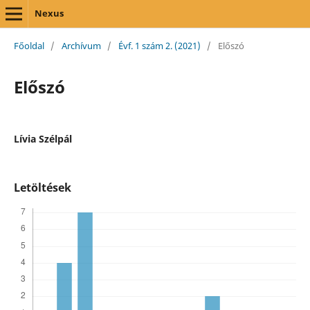
Nexus
Főoldal
/
Archívum
/
Évf. 1 szám 2. (2021)
/
Előszó
Előszó
Lívia Szélpál
Letöltések