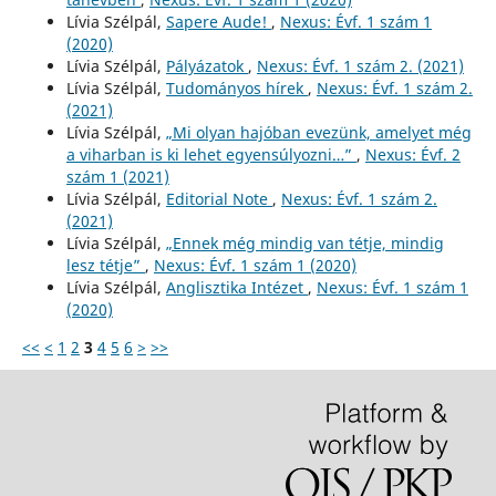
Lívia Szélpál,
Sapere Aude!
,
Nexus: Évf. 1 szám 1
(2020)
Lívia Szélpál,
Pályázatok
,
Nexus: Évf. 1 szám 2. (2021)
Lívia Szélpál,
Tudományos hírek
,
Nexus: Évf. 1 szám 2.
(2021)
Lívia Szélpál,
„Mi olyan hajóban evezünk, amelyet még
a viharban is ki lehet egyensúlyozni…”
,
Nexus: Évf. 2
szám 1 (2021)
Lívia Szélpál,
Editorial Note
,
Nexus: Évf. 1 szám 2.
(2021)
Lívia Szélpál,
„Ennek még mindig van tétje, mindig
lesz tétje”
,
Nexus: Évf. 1 szám 1 (2020)
Lívia Szélpál,
Anglisztika Intézet
,
Nexus: Évf. 1 szám 1
(2020)
<<
<
1
2
3
4
5
6
>
>>