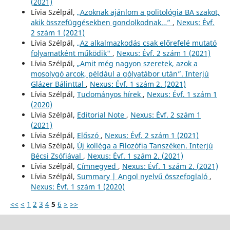
(2021)
Lívia Szélpál,
„Azoknak ajánlom a politológia BA szakot,
akik összefüggésekben gondolkodnak…”
,
Nexus: Évf.
2 szám 1 (2021)
Lívia Szélpál,
„Az alkalmazkodás csak előrefelé mutató
folyamatként működik"
,
Nexus: Évf. 2 szám 1 (2021)
Lívia Szélpál,
„Amit még nagyon szeretek, azok a
mosolygó arcok, például a gólyatábor után”. Interjú
Glázer Bálinttal
,
Nexus: Évf. 1 szám 2. (2021)
Lívia Szélpál,
Tudományos hírek
,
Nexus: Évf. 1 szám 1
(2020)
Lívia Szélpál,
Editorial Note
,
Nexus: Évf. 2 szám 1
(2021)
Lívia Szélpál,
Előszó
,
Nexus: Évf. 2 szám 1 (2021)
Lívia Szélpál,
Új kolléga a Filozófia Tanszéken. Interjú
Bécsi Zsófiával
,
Nexus: Évf. 1 szám 2. (2021)
Lívia Szélpál,
Címnegyed
,
Nexus: Évf. 1 szám 2. (2021)
Lívia Szélpál,
Summary | Angol nyelvű összefoglaló
,
Nexus: Évf. 1 szám 1 (2020)
<<
<
1
2
3
4
5
6
>
>>