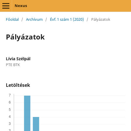
Nexus
Főoldal
/
Archívum
/
Évf. 1 szám 1 (2020)
/
Pályázatok
Pályázatok
Lívia Szélpál
PTE BTK
Letöltések