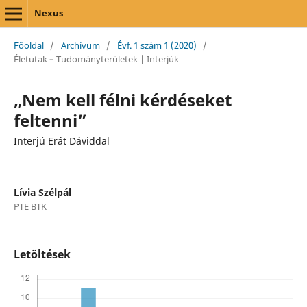
Nexus
Főoldal
/
Archívum
/
Évf. 1 szám 1 (2020)
/
Életutak – Tudományterületek | Interjúk
„Nem kell félni kérdéseket
feltenni”
Interjú Erát Dáviddal
Lívia Szélpál
PTE BTK
Letöltések