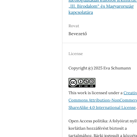
„III. Birodalom“ és Magyarország
kapcsolatára
Rovat
Bevezető
License
Copyright (c) 2025 Eva Schumann
This work is licensed under a
Creati
Commons Attribution-NonCommerc
ShareAlike 4.0 International License
.
Open Access politika: A folyóirat nyíl
korlátlan hozzáférést biztosít a
tartalmához. Bárki jogosult a közzét