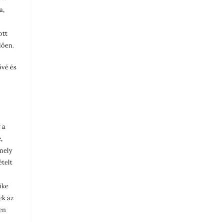
a,
ott
lően.
ővé és
 a
,
rmely
ételt
ike
lek az
en