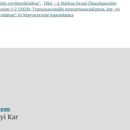
zötti együttműködése”
,
Díké - A Márkus Dezső Összehasonlító
8 szám 1-2 (2024): Transznacionális nemzetiszocializmus. Jog- és
Birodalom“ és Magyarország kapcsolatára