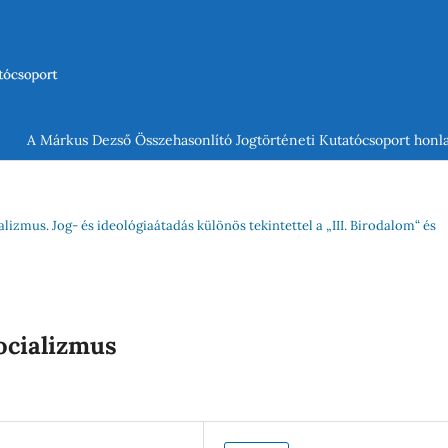
A Márkus Dezső Összehasonlító Jogtörténeti Kutatócsoport honla
lizmus. Jog- és ideológiaátadás különös tekintettel a „III. Birodalom“ és
ocializmus