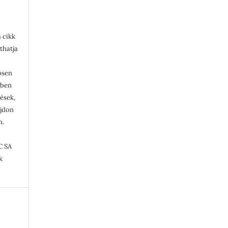
 cikk
thatja
ösen
ében
tések,
ajdon
n.
C SA
k