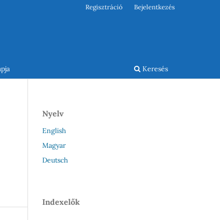
Regisztráció
Bejelentkezés
pja
Keresés
Nyelv
English
Magyar
Deutsch
Indexelők