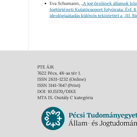
Eva Schumann,
„A jog őrzőinek államok kö
Jogtörténeti Kutatócsoport folyóirata: Évf. 
ideológiaátadás különös tekintettel a „III. 
PTE ÁJK
7622 Pécs, 48-as tér 1.
ISSN 2631-1232 (Online)
ISSN 3141-7647 (Print)
DOI: 10.15170/DIKE
MTA IX. Osztály C kategória