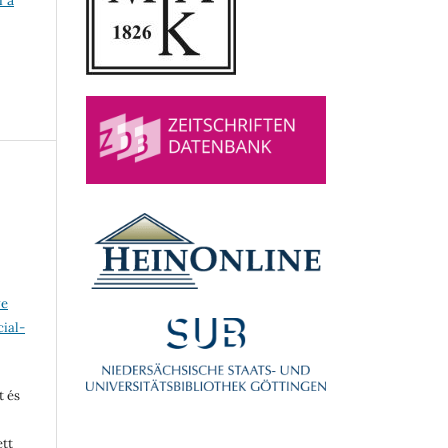
ve
ial-
t és
ett