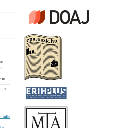
kus
rt
2.01
onális
l a