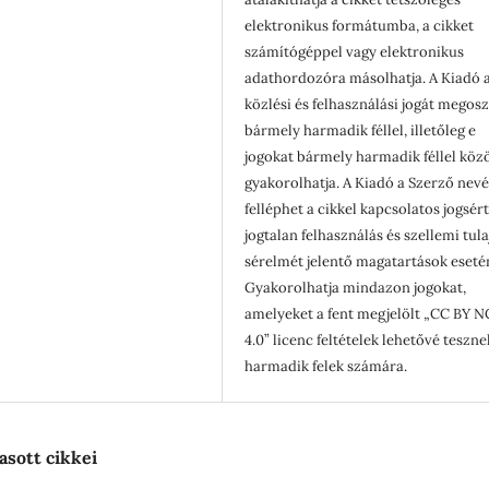
elektronikus formátumba, a cikket
számítógéppel vagy elektronikus
adathordozóra másolhatja. A Kiadó a
közlési és felhasználási jogát megosz
bármely harmadik féllel, illetőleg e
jogokat bármely harmadik féllel köz
gyakorolhatja. A Kiadó a Szerző nev
felléphet a cikkel kapcsolatos jogsér
jogtalan felhasználás és szellemi tul
sérelmét jelentő magatartások eseté
Gyakorolhatja mindazon jogokat,
amelyeket a fent megjelölt „CC BY N
4.0” licenc feltételek lehetővé teszne
harmadik felek számára.
asott cikkei