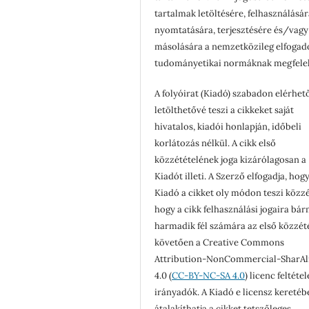
tartalmak letöltésére, felhasználásár
nyomtatására, terjesztésére és/vagy
másolására a nemzetközileg elfogad
tudományetikai normáknak megfele
A folyóirat (Kiadó) szabadon elérhet
letölthetővé teszi a cikkeket saját
hivatalos, kiadói honlapján, időbeli
korlátozás nélkül. A cikk első
közzétételének joga kizárólagosan a
Kiadót illeti. A Szerző elfogadja, hogy
Kiadó a cikket oly módon teszi közzé
hogy a cikk felhasználási jogaira bá
harmadik fél számára az első közzét
követően a Creative Commons
Attribution-NonCommercial-SharAl
4.0 (
CC-BY-NC-SA 4.0
) licenc feltéte
irányadók. A Kiadó e licensz keretéb
átalakíthatja a cikket tetszőleges