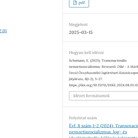
pdf
Megjelent
2.01
2025-03-15
Hogyan kell idézni
Schumann, E. (2025). Transznacionális
nemzetiszocializmus: Bevezető.
Díké - A Már
Dezső Összehasonlító Jogtörténeti Kutatócsopo
folyóirata
,
8
(1-2), 5–27.
https://doi.org/10.15170/DIKE.2024.08.01-0
Idézet formátumok
Folyóirat szám
Évf. 8 szám 1-2 (2024): Transznaci
nemzetiszocializmus. Jog- és
ideológiaátadás különös tekintette