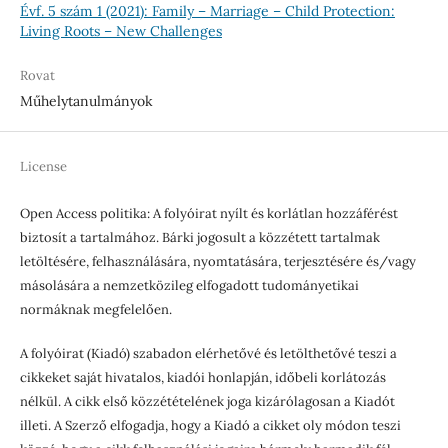
Évf. 5 szám 1 (2021): Family – Marriage – Child Protection:
Living Roots – New Challenges
Rovat
Műhelytanulmányok
License
Open Access politika: A folyóirat nyílt és korlátlan hozzáférést
biztosít a tartalmához. Bárki jogosult a közzétett tartalmak
letöltésére, felhasználására, nyomtatására, terjesztésére és/vagy
másolására a nemzetközileg elfogadott tudományetikai
normáknak megfelelően.
A folyóirat (Kiadó) szabadon elérhetővé és letölthetővé teszi a
cikkeket saját hivatalos, kiadói honlapján, időbeli korlátozás
nélkül. A cikk első közzétételének joga kizárólagosan a Kiadót
illeti. A Szerző elfogadja, hogy a Kiadó a cikket oly módon teszi