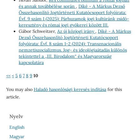
és annak továbbélése során
,
Díké - A Márkus Dezső
Összehasonlító Jogtörténeti Kutatócsoport folyóirata:
Évf. 9 szám 1 (2025): Párhuzamok jogi kultúránk zsidó-
keresztény és római jogi gyökerei között III.
Gábor Schweitzer,
Az új közjogi irány
,
Díké - A Márkus
Dezső Összehasonlító Jogtörténeti Kutatócsoport
folyóirata: Évf. 8 szám 1-2 (2024): Transznacionális
nemzetiszocializmus. Jog- és ideológiaátadás különös
tekintettel a „III. Birodalom“ és Magyarország
kapcsolatára
<<
<
5
6
7
8
9
10
You may also
Haladó hasonlósági keresés indítása
for this
article.
Nyelv
English
Magyar