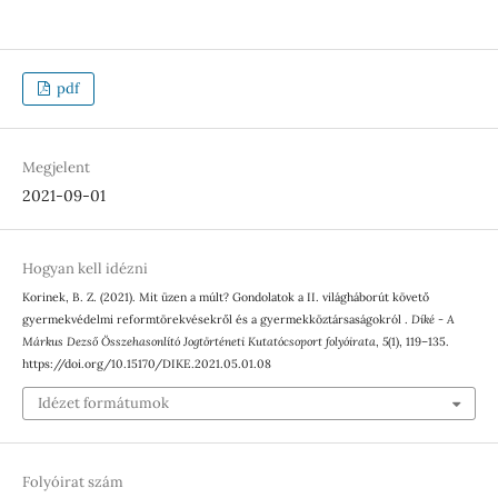
pdf
Megjelent
2021-09-01
Hogyan kell idézni
Korinek, B. Z. (2021). Mit üzen a múlt? Gondolatok a II. világháborút követő
gyermekvédelmi reformtörekvésekről és a gyermekköztársaságokról .
Díké - A
Márkus Dezső Összehasonlító Jogtörténeti Kutatócsoport folyóirata
,
5
(1), 119–135.
https://doi.org/10.15170/DIKE.2021.05.01.08
Idézet formátumok
Folyóirat szám