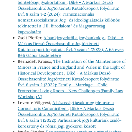
büntetőjogi gyakorlatban
,
Díké - A Márkus Dezső
Összehasonlító Jogtörténeti Kutatócsoport folyóirata:
Évf. 8 szám 1-2 (2024): Transznacionális
nemzetiszocializmus. Jog- és ideológiaátadás különös
tekintettel a „III. Birodalom“ és Magyarország
kapcsolatára
Zsolt Pfeffer,
A bankjegyektől a jegybankokig
,
Díké - A
Márkus Dezső Összehasonlító Jogtörténeti
Kutatócsoport folyóirata: Évf. 7 szám 1 (2023): A 65 éves
Béli Gábor tiszteletére
Bernadett Krausz,
The Institution of the Maintenance of
Minors in France and England and Wales in the Light of
Historical Development
,
Díké - A Márkus Dezső
Összehasonlító Jogtörténeti Kutatócsoport folyóirata:
Évf. 6 szám 2 (2022): Family – Marriage – Child
Protection: Living Roots – New Challenges (Family Law
Workshop V)
Levente Völgyesi,
A házassági javak megjelenése a
Corpus Iuris Canoniciben
,
Díké - A Márkus Dezső
Összehasonlító Jogtörténeti Kutatócsoport folyóirata:
Évf. 6 szám 1 (2022): Párhuzamok jogi kultúránk zsidó-
keresztény és római jogi gyökerei között
István Sándor,
Res communes omnium a római jogban