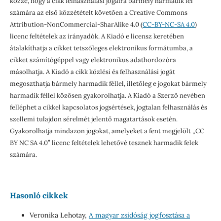
közzé, hogy a cikk felhasználási jogaira bármely harmadik fél
számára az első közzétételt követően a Creative Commons
Attribution-NonCommercial-SharAlike 4.0 (
CC-BY-NC-SA 4.0
)
licenc feltételek az irányadók. A Kiadó e licensz keretében
átalakíthatja a cikket tetszőleges elektronikus formátumba, a
cikket számítógéppel vagy elektronikus adathordozóra
másolhatja. A Kiadó a cikk közlési és felhasználási jogát
megoszthatja bármely harmadik féllel, illetőleg e jogokat bármely
harmadik féllel közösen gyakorolhatja. A Kiadó a Szerző nevében
felléphet a cikkel kapcsolatos jogsértések, jogtalan felhasználás és
szellemi tulajdon sérelmét jelentő magatartások esetén.
Gyakorolhatja mindazon jogokat, amelyeket a fent megjelölt „CC
BY NC SA 4.0” licenc feltételek lehetővé tesznek harmadik felek
számára.
Hasonló cikkek
Veronika Lehotay,
A magyar zsidóság jogfosztása a