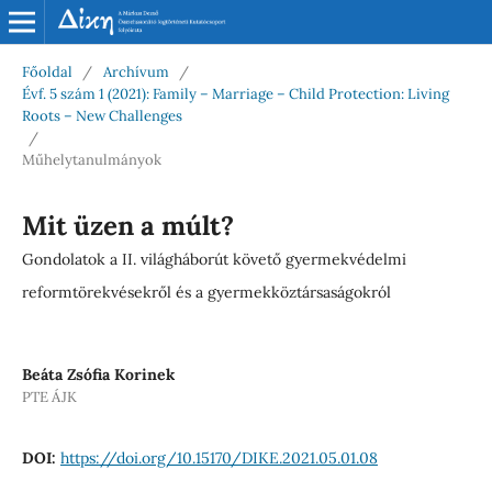
Főoldal
/
Archívum
/
Évf. 5 szám 1 (2021): Family – Marriage – Child Protection: Living
Roots – New Challenges
/
Műhelytanulmányok
Mit üzen a múlt?
Gondolatok a II. világháborút követő gyermekvédelmi
reformtörekvésekről és a gyermekköztársaságokról
Beáta Zsófia Korinek
PTE ÁJK
DOI:
https://doi.org/10.15170/DIKE.2021.05.01.08