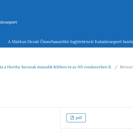
A Márkus Dezső Összehasonlító Jogtörténeti Kutatócsoport honla
lata a Horthy-korszak második felében és az NS-rendszerben II.
/
Beveze
pdf