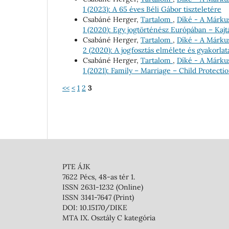
1 (2023): A 65 éves Béli Gábor tiszteletére
Csabáné Herger,
Tartalom
,
Díké - A Márkus
1 (2020): Egy jogtörténész Európában – Kajt
Csabáné Herger,
Tartalom
,
Díké - A Márkus
2 (2020): A jogfosztás elmélete és gyakorla
Csabáné Herger,
Tartalom
,
Díké - A Márkus
1 (2021): Family – Marriage – Child Protect
<<
<
1
2
3
PTE ÁJK
7622 Pécs, 48-as tér 1.
ISSN 2631-1232 (Online)
ISSN 3141-7647 (Print)
DOI: 10.15170/DIKE
MTA IX. Osztály C kategória