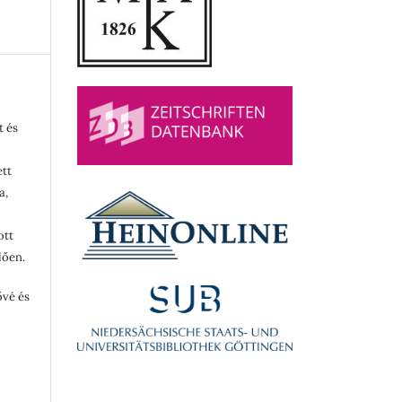
t és
ett
a,
ott
lően.
ővé és