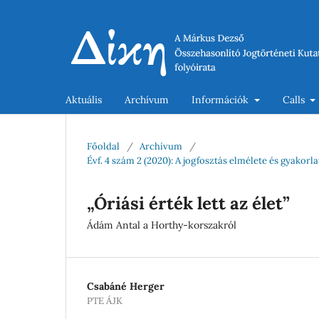
Aktuális
Archívum
Információk
Calls
Főoldal
/
Archívum
/
Évf. 4 szám 2 (2020): A jogfosztás elmélete és gyakor
„Óriási érték lett az élet”
Ádám Antal a Horthy-korszakról
Csabáné Herger
PTE ÁJK