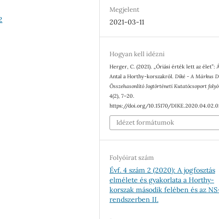
Megjelent
2
2021-03-11
Hogyan kell idézni
Herger, C. (2021). „Óriási érték lett az élet”:
Antal a Horthy-korszakról.
Díké - A Márkus D
Összehasonlító Jogtörténeti Kutatócsoport folyó
4
(2), 7–20.
https://doi.org/10.15170/DIKE.2020.04.02.0
Idézet formátumok
Folyóirat szám
Évf. 4 szám 2 (2020): A jogfosztás
elmélete és gyakorlata a Horthy-
korszak második felében és az NS
rendszerben II.