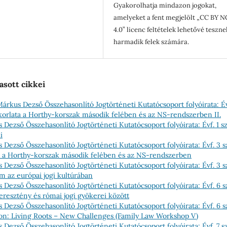
Gyakorolhatja mindazon jogokat,
amelyeket a fent megjelölt „CC BY N
4.0” licenc feltételek lehetővé teszne
harmadik felek számára.
asott cikkei
Márkus Dezső Összehasonlító Jogtörténeti Kutatócsoport folyóirata: Év
akorlata a Horthy-korszak második felében és az NS-rendszerben II.
 Dezső Összehasonlító Jogtörténeti Kutatócsoport folyóirata: Évf. 1 
i
 Dezső Összehasonlító Jogtörténeti Kutatócsoport folyóirata: Évf. 3 
ata a Horthy-korszak második felében és az NS-rendszerben
 Dezső Összehasonlító Jogtörténeti Kutatócsoport folyóirata: Évf. 3 
m az európai jogi kultúrában
 Dezső Összehasonlító Jogtörténeti Kutatócsoport folyóirata: Évf. 6 
eresztény és római jogi gyökerei között
 Dezső Összehasonlító Jogtörténeti Kutatócsoport folyóirata: Évf. 6 
tion: Living Roots – New Challenges (Family Law Workshop V)
 Dezső Összehasonlító Jogtörténeti Kutatócsoport folyóirata: Évf. 7 