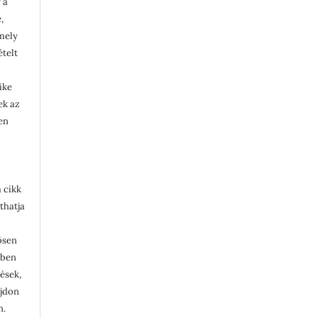
 a
,
rmely
ételt
ike
lek az
en
 cikk
thatja
ösen
ében
tések,
ajdon
n.