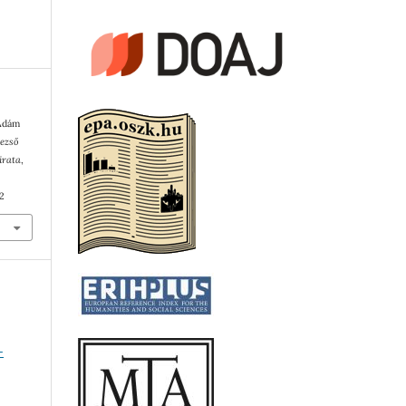
 Ádám
ezső
irata
,
2
-