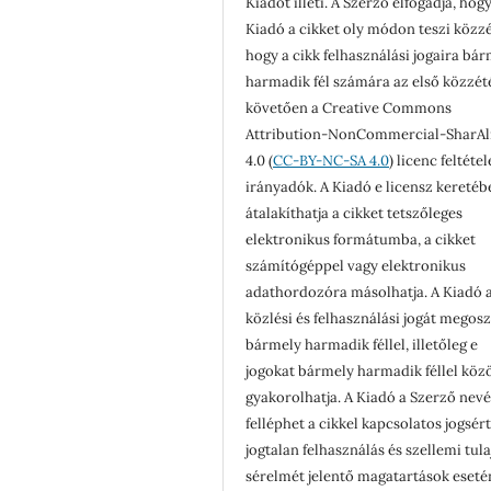
Kiadót illeti. A Szerző elfogadja, hogy
Kiadó a cikket oly módon teszi közzé
hogy a cikk felhasználási jogaira bá
harmadik fél számára az első közzét
követően a Creative Commons
Attribution-NonCommercial-SharAl
4.0 (
CC-BY-NC-SA 4.0
) licenc feltéte
irányadók. A Kiadó e licensz keretéb
átalakíthatja a cikket tetszőleges
elektronikus formátumba, a cikket
számítógéppel vagy elektronikus
adathordozóra másolhatja. A Kiadó a
közlési és felhasználási jogát megosz
bármely harmadik féllel, illetőleg e
jogokat bármely harmadik féllel köz
gyakorolhatja. A Kiadó a Szerző nev
felléphet a cikkel kapcsolatos jogsér
jogtalan felhasználás és szellemi tul
sérelmét jelentő magatartások eseté