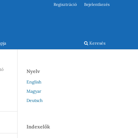
Regisztráció
Bejelentkezés
pja
Keresés
tő
Nyelv
English
Magyar
Deutsch
Indexelők