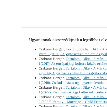
Ugyanannak a szerző(k)nek a legtöbbet olv
Csabáné Herger,
Keyle tudós fia
,
Díké - A 
szám 2 (2020): A jogfosztás elmélete és gy
Csabáné Herger,
Tartalom
,
Díké - A Márkus
1 (2017): Az európai jogi kultúra közös értéke
Csabáné Herger,
Tartalom
,
Díké - A Márkus
2 (2019): A jogfosztás elmélete és gyakorl
Csabáné Herger,
Tartalom
,
Díké - A Márkus
1 (2019): Család - házasság - gyermekvédele
Csabáné Herger,
Tartalom
,
Díké - A Márkus
1 (2022): Párhuzamok jogi kultúránk zsidó-k
Csabáné Herger,
Tartalom
,
Díké - A Márkus
2 (2022): Family – Marriage – Child Protec
Csabáné Herger,
Tartalom
,
Díké - A Márkus