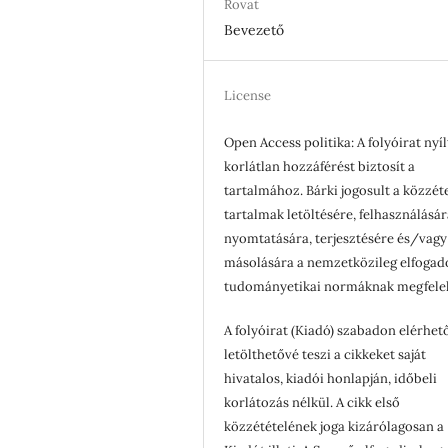
Rovat
Bevezető
License
Open Access politika: A folyóirat nyíl
korlátlan hozzáférést biztosít a
tartalmához. Bárki jogosult a közzét
tartalmak letöltésére, felhasználásár
nyomtatására, terjesztésére és/vagy
másolására a nemzetközileg elfogad
tudományetikai normáknak megfele
A folyóirat (Kiadó) szabadon elérhet
letölthetővé teszi a cikkeket saját
hivatalos, kiadói honlapján, időbeli
korlátozás nélkül. A cikk első
közzétételének joga kizárólagosan a