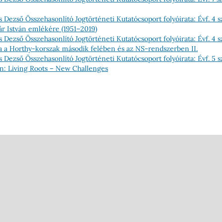
 Dezső Összehasonlító Jogtörténeti Kutatócsoport folyóirata: Évf. 4 
ár István emlékére (1951–2019)
 Dezső Összehasonlító Jogtörténeti Kutatócsoport folyóirata: Évf. 4 
ta a Horthy-korszak második felében és az NS-rendszerben II.
 Dezső Összehasonlító Jogtörténeti Kutatócsoport folyóirata: Évf. 5 
ion: Living Roots – New Challenges