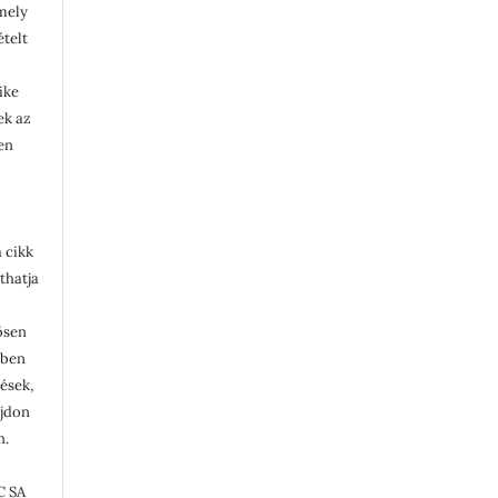
rmely
ételt
ike
lek az
en
 cikk
thatja
ösen
ében
tések,
ajdon
n.
C SA