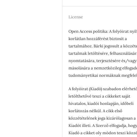
License
Open Access politika: A folyóirat nyíl
korlátlan hozzáférést biztosít a
tartalmához. Bárki jogosult a közzét
tartalmak letöltésére, felhasználásár
nyomtatására, terjesztésére és/vagy
másolására a nemzetközileg elfogad
tudományetikai normáknak megfele
A folyóirat (Kiadó) szabadon elérhet
letölthetővé teszi a cikkeket saját
hivatalos, kiadói honlapján, időbeli
korlátozás nélkül. A cikk első
közzétételének joga kizárólagosan a
Kiadót illeti. A Szerző elfogadja, hogy
Kiadó a cikket oly módon teszi közzé