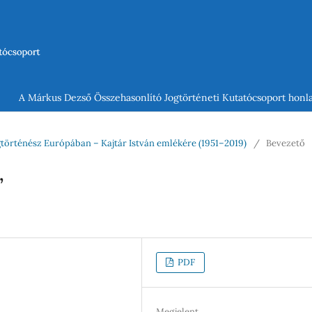
A Márkus Dezső Összehasonlító Jogtörténeti Kutatócsoport honla
jogtörténész Európában – Kajtár István emlékére (1951–2019)
/
Bevezető
”
PDF
Megjelent