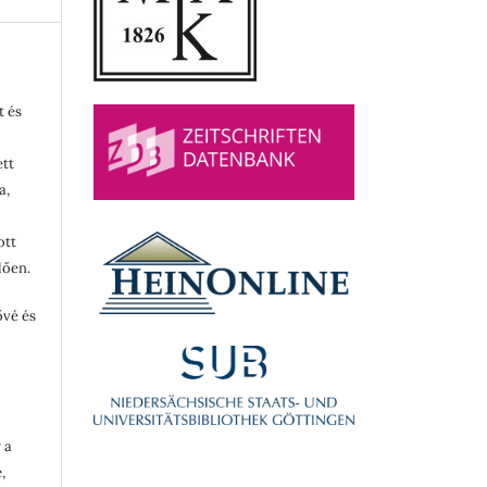
t és
ett
a,
ott
lően.
ővé és
 a
,