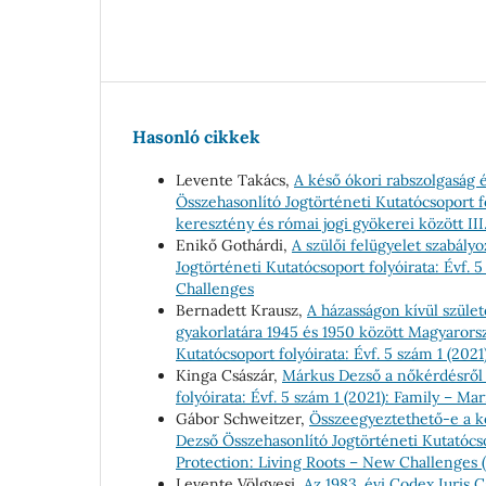
Hasonló cikkek
Levente Takács,
A késő ókori rabszolgaság é
Összehasonlító Jogtörténeti Kutatócsoport fo
keresztény és római jogi gyökerei között III
Enikő Gothárdi,
A szülői felügyelet szabály
Jogtörténeti Kutatócsoport folyóirata: Évf. 
Challenges
Bernadett Krausz,
A házasságon kívül szület
gyakorlatára 1945 és 1950 között Magyaror
Kutatócsoport folyóirata: Évf. 5 szám 1 (202
Kinga Császár,
Márkus Dezső a nőkérdésről 
folyóirata: Évf. 5 szám 1 (2021): Family – M
Gábor Schweitzer,
Összeegyeztethető-e a k
Dezső Összehasonlító Jogtörténeti Kutatócso
Protection: Living Roots – New Challenges
Levente Völgyesi,
Az 1983. évi Codex Iuris 