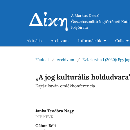
Aktuális
Archívum
Információk
Calls
Főoldal
/
Archívum
/
Évf. 4 szám 1 (2020): Egy 
„A jog kulturális holdudvara
Kajtár István emlékkonferencia
Janka Teodóra Nagy
PTE KPVK
Gábor Béli