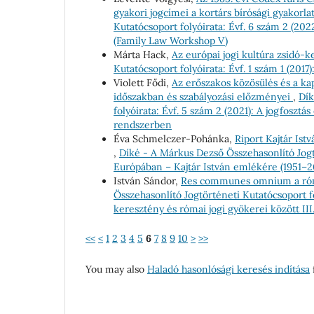
gyakori jogcímei a kortárs bírósági gyakorl
Kutatócsoport folyóirata: Évf. 6 szám 2 (20
(Family Law Workshop V)
Márta Hack,
Az európai jogi kultúra zsidó-
Kutatócsoport folyóirata: Évf. 1 szám 1 (2017
Violett Fődi,
Az erőszakos közösülés és a k
időszakban és szabályozási előzményei
,
Dík
folyóirata: Évf. 5 szám 2 (2021): A jogfoszt
rendszerben
Éva Schmelczer-Pohánka,
Riport Kajtár Ist
,
Díké - A Márkus Dezső Összehasonlító Jogtö
Európában – Kajtár István emlékére (1951–2
István Sándor,
Res communes omnium a róma
Összehasonlító Jogtörténeti Kutatócsoport fo
keresztény és római jogi gyökerei között III
<<
<
1
2
3
4
5
6
7
8
9
10
>
>>
You may also
Haladó hasonlósági keresés indítása
f