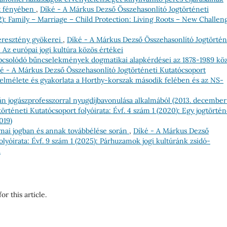
at fényében
,
Díké - A Márkus Dezső Összehasonlító Jogtörténeti
22): Family – Marriage – Child Protection: Living Roots – New Challen
keresztény gyökerei
,
Díké - A Márkus Dezső Összehasonlító Jogtörtén
): Az európai jogi kultúra közös értékei
apcsolódó bűncselekmények dogmatikai alapkérdései az 1878-1989 köz
é - A Márkus Dezső Összehasonlító Jogtörténeti Kutatócsoport
ás elmélete és gyakorlata a Horthy-korszak második felében és az NS-
ván jogászprofesszorral nyugdíjbavonulása alkalmából (2013. december 
rténeti Kutatócsoport folyóirata: Évf. 4 szám 1 (2020): Egy jogtörté
019)
i jogban és annak továbbélése során
,
Díké - A Márkus Dezső
lyóirata: Évf. 9 szám 1 (2025): Párhuzamok jogi kultúránk zsidó-
.
or this article.