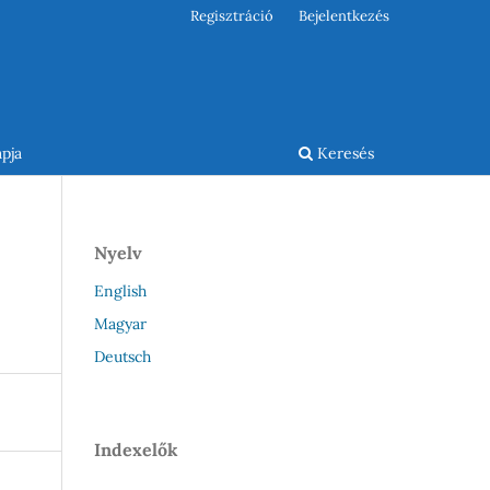
Regisztráció
Bejelentkezés
pja
Keresés
Nyelv
English
Magyar
Deutsch
Indexelők