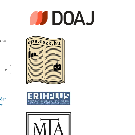
.
Díké -
1
nész
re