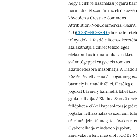
hogy a cikk felhasználási jogaira bá
harmadik fél számára az első közzét
követően a Creative Commons
Attribution-NonCommercial-SharAl
4.0 (
CC-BY-NC-SA 4.0
) licenc feltéte
irányadók. A Kiadó e licensz keretéb
átalakíthatja a cikket tetszőleges
elektronikus formátumba, a cikket
számítógéppel vagy elektronikus
adathordozóra másolhatja. A Kiadó a
közlési és felhasználási jogát megosz
bármely harmadik féllel, illetőleg e
jogokat bármely harmadik féllel köz
gyakorolhatja. A Kiadó a Szerző nev
felléphet a cikkel kapcsolatos jogsér
jogtalan felhasználás és szellemi tul
sérelmét jelentő magatartások eseté
Gyakorolhatja mindazon jogokat,
amelyeket a fent megjelölt „CC BY N