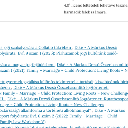
4.0” licenc feltételek lehetővé teszne
harmadik felek számára.
s jogi szabályozása a Collatio tükrében
,
Díké - A Márkus Dezső
lyóirata: Évf. 9 szám 1 (2025): Párhuzamok jogi kultúránk zsidó-
.
ozása a magyar jogfejlődésben
,
Díké - A Márkus Dezső Összehasonlít
5 szám 1 (2021): Family – Marriage – Child Protection: Living Roots – 
ett gyermek jogállása különös tekintettel a tartásdíj kiszabásának bíró
szágon
,
Díké - A Márkus Dezső Összehasonlító Jogtörténeti
1): Family – Marriage – Child Protection: Living Roots – New Challeng
II.
,
Díké - A Márkus Dezső Összehasonlító Jogtörténeti Kutatócsopor
arriage – Child Protection: Living Roots – New Challenges
öztársasági államforma a történeti alkotmánnyal?
,
Díké - A Márkus
port folyóirata: Évf. 6 szám 2 (2022): Family – Marriage – Child
 (Family Law Workshop V)
Canonici házasságok érvénytelenségét kinyilvánító peres eljárásainak