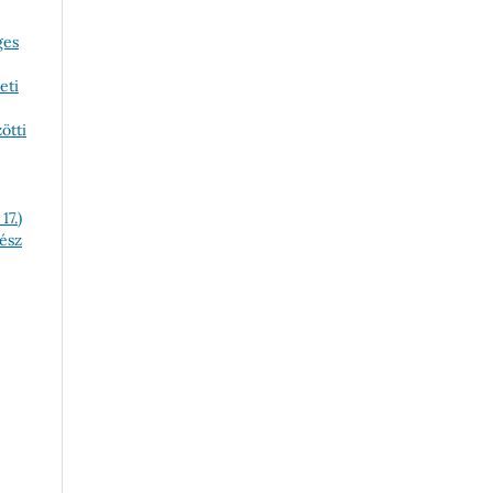
ges
eti
ötti
17.)
nész