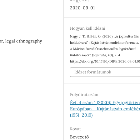
2020-09-01
Hogyan kell idézni
Nagy, J. T., & Béli, G. (2020). „A jog kulturális
ltur, legal ethnography
holdudvara” : Kajtár István emlékkonferencia
A Márkus Dezső Összehasonlító Jogtörténeti
Kutatócsoport folyóirata
,
4
(1), 2–4.
https://doi.org/10.15170/DIKE.2020.04.01.0
Idézet formátumok
Folyóirat szám
Évf. 4 szám 1 (2020): Egy jogtörté
Európában – Kajtár István emléké
(1951–2019)
Rovat
Bevezető