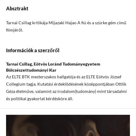
Absztrakt
Tarnai Csillag kritikája Mijazaki Hajao A fiú és a szürke gém című
filmjéről.
Információk a szerzőről
Tarnai Csillag,
Eötvös Loránd Tudományegyetem
Bölcsészettudományi Kar
Az ELTE BTK mesterszakos hallgatója és az ELTE Eötvös József
Collegium tagja. Kutatási érdeklődésének középpontjában Ottlik
Géza életműve, valamint az irodalom(tudomány) mint társadalmi
és politikai gyakorlat kérdésköre áll.