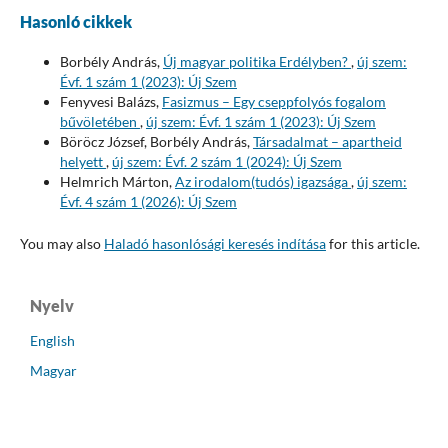
Hasonló cikkek
Borbély András,
Új magyar politika Erdélyben?
,
új szem:
Évf. 1 szám 1 (2023): Új Szem
Fenyvesi Balázs,
Fasizmus – Egy cseppfolyós fogalom
bűvöletében
,
új szem: Évf. 1 szám 1 (2023): Új Szem
Böröcz József, Borbély András,
Társadalmat – apartheid
helyett
,
új szem: Évf. 2 szám 1 (2024): Új Szem
Helmrich Márton,
Az irodalom(tudós) igazsága
,
új szem:
Évf. 4 szám 1 (2026): Új Szem
You may also
Haladó hasonlósági keresés indítása
for this article.
Nyelv
English
Magyar