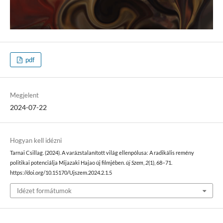
pdf
Megjelent
2024-07-22
Hogyan kell idézni
Tarnai Csillag. (2024). A varázstalanított világ ellenpólusa: A radikális remény
politikai potenciálja Mijazaki Hajao új filmjében.
új Szem
,
2
(1), 68–71.
https://doi.org/10.15170/Ujszem.2024.2.1.5
Idézet formátumok