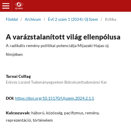
Főoldal
/
Archívum
/
Évf. 2 szám 1 (2024): Új Szem
/
Kritika
A varázstalanított világ ellenpólusa
A radikális remény politikai potenciálja Mijazaki Hajao új
filmjében
Tarnai Csillag
Eötvös Loránd Tudományegyetem Bölcsészettudományi Kar
DOI:
https://doi.org/10.15170/Ujszem.2024.2.1.5
Kulcsszavak:
háború, közösség, pacifizmus, remény,
reprezentáció, történelem