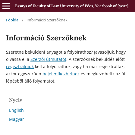
Essays of Faculty of Law University of Pécs, Yearbook of [year]
Főoldal
/
Információ Szerzőknek
Információ Szerzőknek
Szeretne beküldeni anyagot a folyóirathoz? Javasoljuk, hogy
olvassa el a
Szerzői útmutatót
. A szerzőknek beküldés előtt
regisztrálniuk
kell a folyóirathoz, vagy ha már regisztráltak,
akkor egyszerűen
bejelentkezhetnek
és megkezdhetik az öt
lépésből álló folyamatot.
Nyelv
English
Magyar