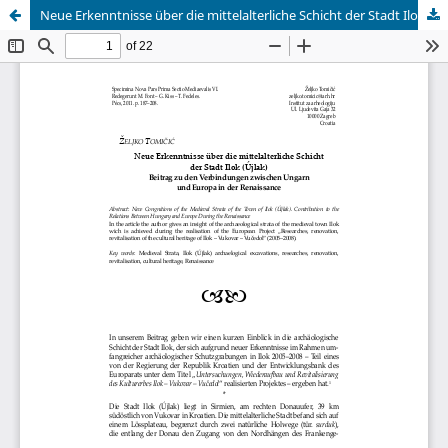
Neue Erkenntnisse über die mittelalterliche Schicht der Stadt Ilok (Újlak)