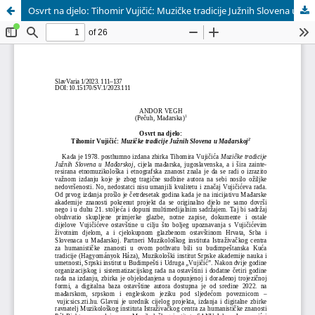
Osvrt na djelo: Tihomir Vujičić: Muzičke tradicije Južnih Slovena u Mađarskoj