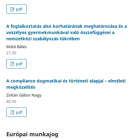
pdf
A foglalkoztatás alsó korhatárának meghatározása és a
veszélyes gyermekmunkával való összefüggései a
nemzetközi szabályozás tükrében
Máté Báles
21-39
pdf
A compliance dogmatikai és történeti alapjai – elméleti
megközelítés
Zoltán Gábor Nagy
40-56
pdf
Európai munkajog