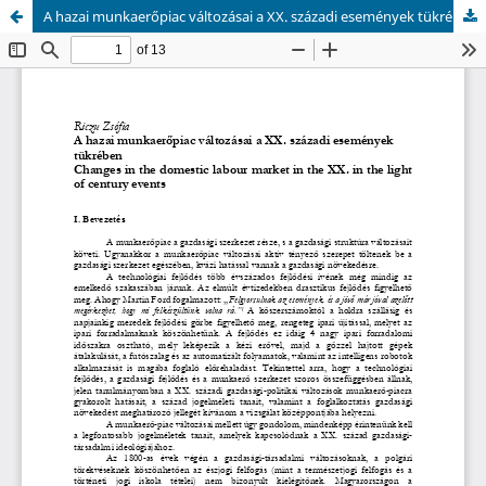
A hazai munkaerőpiac változásai a XX. századi események tükrében