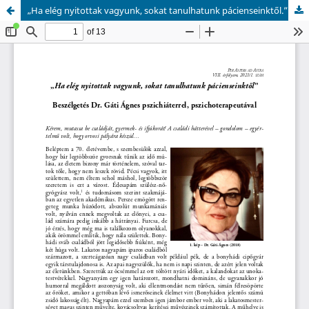
„Ha elég nyitottak vagyunk, sokat tanulhatunk pácienseinktől.”