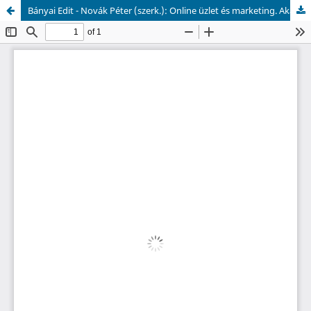
Bányai Edit - Novák Péter (szerk.): Online üzlet és marketing. Akadémiai Kiadó, Budapest, 2011