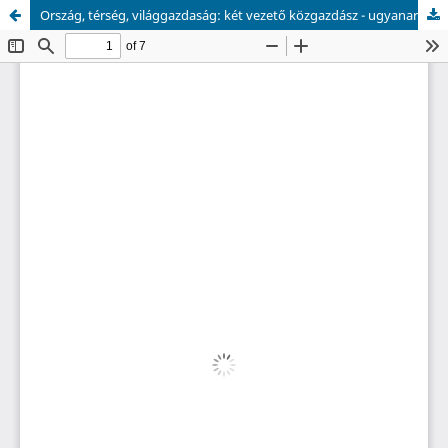
Ország, térség, világgazdaság: két vezető közgazdász - ugyanarról