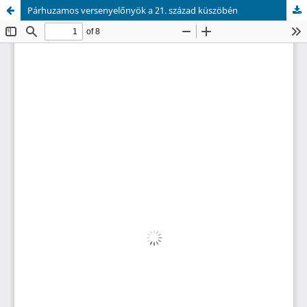
Párhuzamos versenyelőnyök a 21. század küszöbén