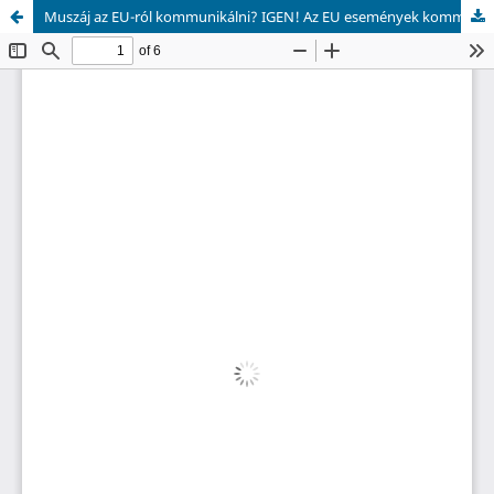
Muszáj az EU-ról kommunikálni? IGEN! Az EU események kommunikációja és nem kommunikációja az EU-ban: kudarcok és sikerek