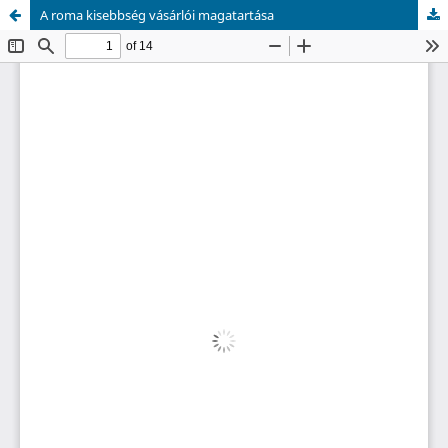
A roma kisebbség vásárlói magatartása