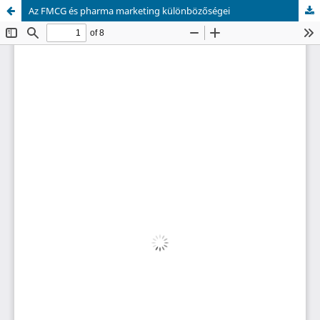
Az FMCG és pharma marketing különbözőségei