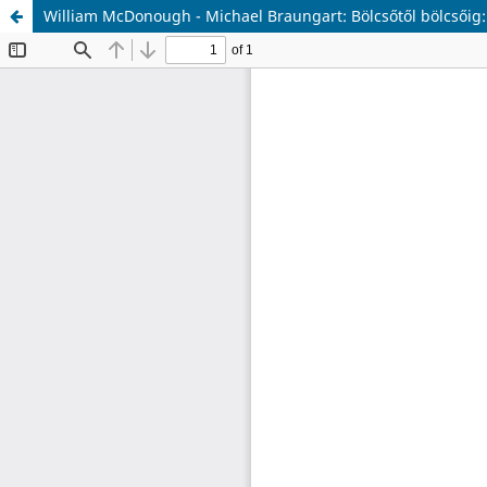
William McDonough - Michael Braungart: Bölcsőtől bölcsőig: