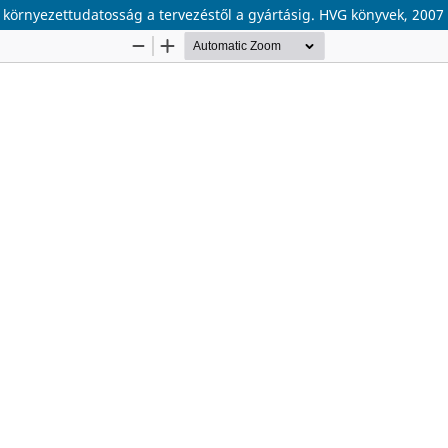
 környezettudatosság a tervezéstől a gyártásig. HVG könyvek, 2007