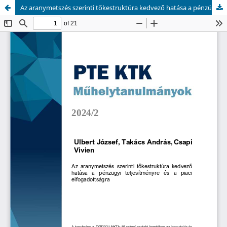
Az aranymetszés szerinti tőkestruktúra kedvező hatása a pénzügyi teljesítményre és a piaci elfogadottságra