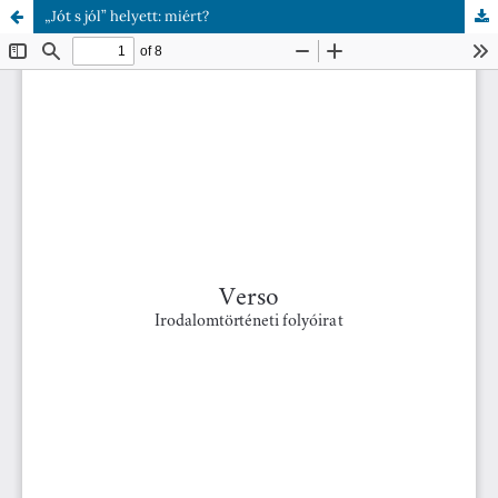
„Jót s jól” helyett: miért?