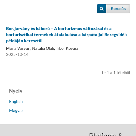
Keresés
Bor, járvány és háború – A borturizmus változásai és a
borturisztikai termékek átalakulása a kárpátaljai Beregvidék
példáján keresztül
Mária Vasvári, Natália Oláh, Tibor Kovács
2025-10-14
1 - 1 a 1 tételből
Nyelv
English
Magyar