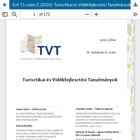
Évf. 11 szám 2 (2026): Turisztikai és Vidékfejlesztési Tanulmányok