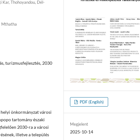
i Kar, Thohoyandou, Dél-
, Mthatha
s, turizmusfejlesztés, 2030
PDF (English)
 helyi önkormányzat városi
mpopo tartomány északi
Megjelent
gfelelően 2030-ra a városi
2025-10-14
ésének, illetve a település