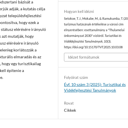
dszertani bázisát a
rjúk adják, a kutatás célja
Hogyan kell idézni
yzat településfejlesztési
Setokoe, T. J., Mokabe, M., & Ramukumba, T. (20
pontosítva, hogy ezek a
turizmus hatásának értékelése a városi cím
 státusz elérésére irányuló
elnyerésében: esettanulmány a "Thulamelai
 azt mutatják, hogy
önkormányzat 2030" vízióról.
Turisztikai és
Vidékfejlesztési Tanulmányok
,
10
(3).
usz elérésére irányuló
https://doi.org/10.15170/TVT.2025.10.03.08
elenleg korlátozzák a
kturális elmaradás és az
Idézet formátumok
 hogy egy turisztikailag
ell építenie a
e.
Folyóirat szám
Évf. 10 szám 3 (2025): Turisztikai és
Vidékfejlesztési Tanulmányok
Rovat
Cikkek