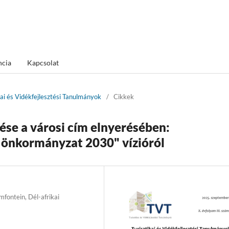
ncia
Kapcsolat
kai és Vidékfejlesztési Tanulmányok
/
Cikkek
ése a városi cím elnyerésében:
 önkormányzat 2030" vízióról
fontein, Dél-afrikai