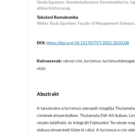
Venda Egyetem, Vezetéstudományi, Kereskedelmi és Jog
afrikai Köztársaság
Takalani Ramukumba
Walter Sisulu Egyetem, Faculty of Management Sciences
DOI:
https://doi.org/10.15170/TVT.2025.10.03.08
Kulcsszavak:
városi cím, turizmus, turizmustámogatá
vízió
Absztrakt
A tanulmány a turizmus szerepét vizsgálja Thulamela
címének elnyerésében. Thulamela Dél-Afrikában, Li
részén található, és Integrált Fejlesztési Tervének me
státusz elnyerését tűzte ki célul. A turizmus e cím elér