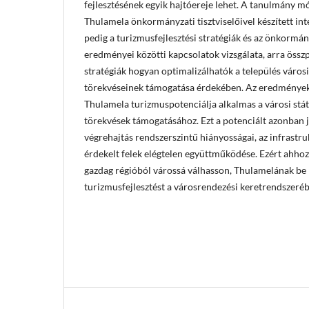
fejlesztésének egyik hajtóereje lehet. A tanulmány mó
Thulamela önkormányzati tisztviselőivel készített inte
pedig a turizmusfejlesztési stratégiák és az önkormán
eredményei közötti kapcsolatok vizsgálata, arra össz
stratégiák hogyan optimalizálhatók a település városi
törekvéseinek támogatása érdekében. Az eredmények
Thulamela turizmuspotenciálja alkalmas a városi stát
törekvések támogatásához. Ezt a potenciált azonban j
végrehajtás rendszerszintű hiányosságai, az infrastru
érdekelt felek elégtelen együttműködése. Ezért ahhoz,
gazdag régióból várossá válhasson, Thulamelának be k
turizmusfejlesztést a városrendezési keretrendszeréb