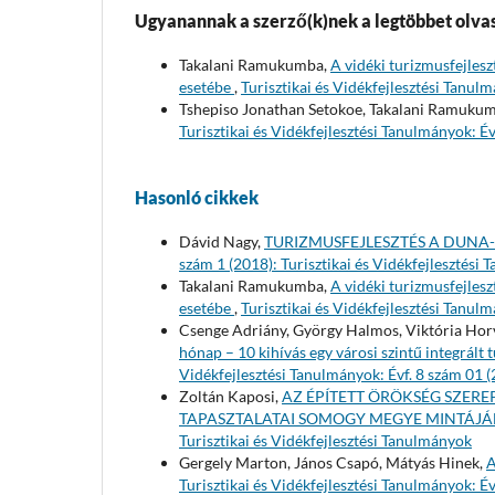
Ugyanannak a szerző(k)nek a legtöbbet olvas
Takalani Ramukumba,
A vidéki turizmusfejlesz
esetébe
,
Turisztikai és Vidékfejlesztési Tanul
Tshepiso Jonathan Setokoe, Takalani Ramuku
Turisztikai és Vidékfejlesztési Tanulmányok: Év
Hasonló cikkek
Dávid Nagy,
TURIZMUSFEJLESZTÉS A DUNA
szám 1 (2018): Turisztikai és Vidékfejlesztési
Takalani Ramukumba,
A vidéki turizmusfejlesz
esetébe
,
Turisztikai és Vidékfejlesztési Tanul
Csenge Adriány, György Halmos, Viktória Horv
hónap – 10 kihívás egy városi szintű integrált 
Vidékfejlesztési Tanulmányok: Évf. 8 szám 01 (
Zoltán Kaposi,
AZ ÉPÍTETT ÖRÖKSÉG SZERE
TAPASZTALATAI SOMOGY MEGYE MINTÁJ
Turisztikai és Vidékfejlesztési Tanulmányok
Gergely Marton, János Csapó, Mátyás Hinek,
A
Turisztikai és Vidékfejlesztési Tanulmányok: Év