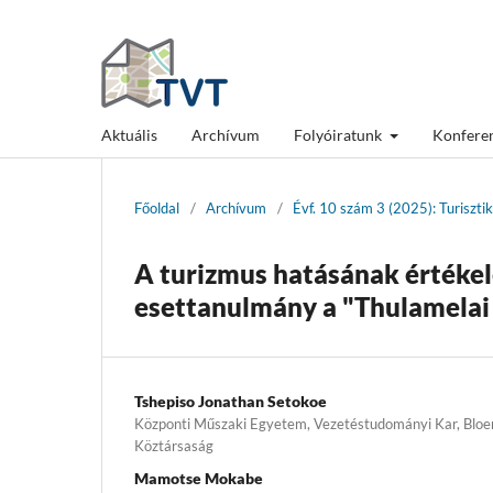
Aktuális
Archívum
Folyóiratunk
Konfere
Főoldal
/
Archívum
/
Évf. 10 szám 3 (2025): Turiszti
A turizmus hatásának értékel
esettanulmány a "Thulamelai
Tshepiso Jonathan Setokoe
Központi Műszaki Egyetem, Vezetéstudományi Kar, Bloem
Köztársaság
Mamotse Mokabe