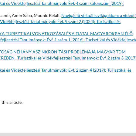
ikai és Vidékfejlesztési Tanulmányok: Évf. 4 szám különszám (2019):
aamir, Amin Saba, Mounir Belali,
Navigáció virtuális világokban: a videój
 Vidékfejlesztési Tanulmányok: Évf. 9 szám 2 (2024): Turisztikai és
 TURISZTIKAI VONATKOZÁSAI ÉS A FIATAL MAGYAROKBAN ÉLŐ
kfejlesztési Tanulmányok: Évf. 1 szám 1 (2016): Turisztikai és Vidékfejleszt
ATÓSÁG NÉHÁNY ASZINKRONITÁSI PROBLÉMÁJA MAGYAR TDM
ÜKRÉBEN
,
Turisztikai és Vidékfejlesztési Tanulmányok: Évf. 2 szám 3 (2017)
ikai és Vidékfejlesztési Tanulmányok: Évf. 2 szám 4 (2017): Turisztikai és
 this article.