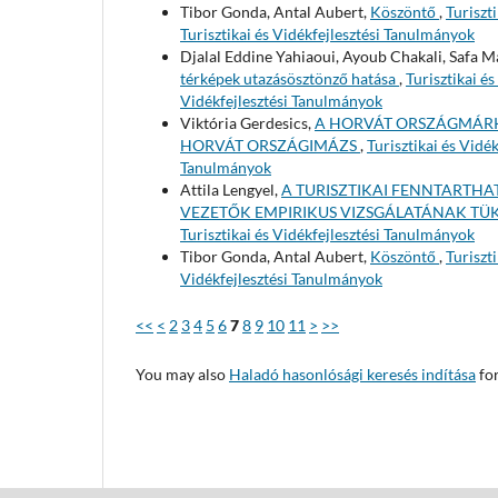
Tibor Gonda, Antal Aubert,
Köszöntő
,
Turiszt
Turisztikai és Vidékfejlesztési Tanulmányok
Djalal Eddine Yahiaoui, Ayoub Chakali, Safa M
térképek utazásösztönző hatása
,
Turisztikai és
Vidékfejlesztési Tanulmányok
Viktória Gerdesics,
A HORVÁT ORSZÁGMÁRKA
HORVÁT ORSZÁGIMÁZS
,
Turisztikai és Vidé
Tanulmányok
Attila Lengyel,
A TURISZTIKAI FENNTARTH
VEZETŐK EMPIRIKUS VIZSGÁLATÁNAK T
Turisztikai és Vidékfejlesztési Tanulmányok
Tibor Gonda, Antal Aubert,
Köszöntő
,
Turiszt
Vidékfejlesztési Tanulmányok
<<
<
2
3
4
5
6
7
8
9
10
11
>
>>
You may also
Haladó hasonlósági keresés indítása
for