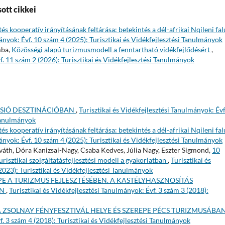
ott cikkei
tés kooperatív irányításának feltárása: betekintés a dél-afrikai Nqileni fal
mányok: Évf. 10 szám 4 (2025): Turisztikai és Vidékfejlesztési Tanulmányok
mba,
Közösségi alapú turizmusmodell a fenntartható vidékfejlődésért
,
f. 11 szám 2 (2026): Turisztikai és Vidékfejlesztési Tanulmányok
-SIÓ DESZTINÁCIÓBAN
,
Turisztikai és Vidékfejlesztési Tanulmányok: Évf
 Tanulmányok
tés kooperatív irányításának feltárása: betekintés a dél-afrikai Nqileni fal
mányok: Évf. 10 szám 4 (2025): Turisztikai és Vidékfejlesztési Tanulmányok
áth, Dóra Kanizsai-Nagy, Csaba Kedves, Júlia Nagy, Eszter Sigmond,
10
turisztikai szolgáltatásfejlesztési modell a gyakorlatban
,
Turisztikai és
2023): Turisztikai és Vidékfejlesztési Tanulmányok
PE A TURIZMUS FEJLESZTÉSÉBEN. A KASTÉLYHASZNOSÍTÁS
ÁN
,
Turisztikai és Vidékfejlesztési Tanulmányok: Évf. 3 szám 3 (2018):
 ZSOLNAY FÉNYFESZTIVÁL HELYE ÉS SZEREPE PÉCS TURIZMUSÁBA
f. 3 szám 4 (2018): Turisztikai és Vidékfejlesztési Tanulmányok