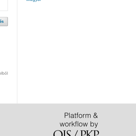
és
telből