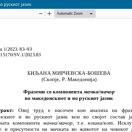
о рускиот jaзик