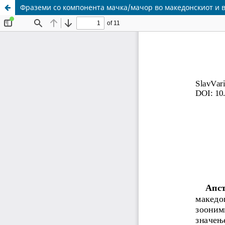
Фраземи со компонента мачка/мачор во македонскиот и в