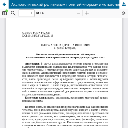
Аксиологический релятивизм понятий «норма» и «отклонение» и его проявление в литературе переходных эпох