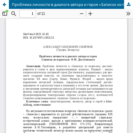
Проблема личности в диалоге автора и героя «Записок из подполья» Ф.М. Достоевского