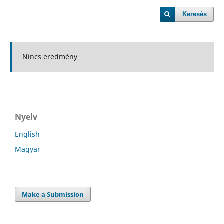
Keresés
Nincs eredmény
Nyelv
English
Magyar
Make a Submission