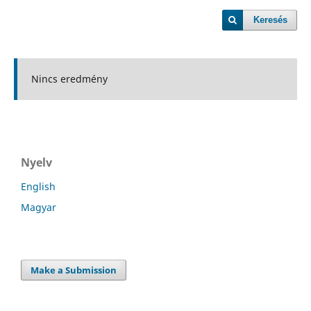
Keresés
Nincs eredmény
Nyelv
English
Magyar
Make a Submission