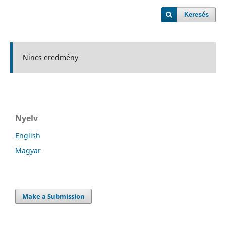
Keresés
Nincs eredmény
Nyelv
English
Magyar
Make a Submission