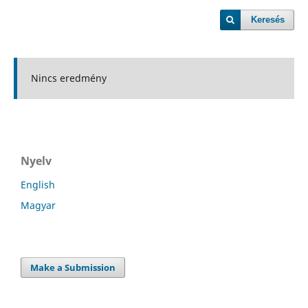
Keresés
Nincs eredmény
Nyelv
English
Magyar
Make a Submission