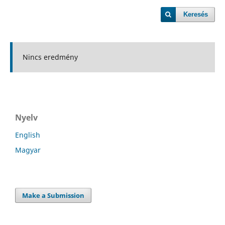
Keresés
Nincs eredmény
Nyelv
English
Magyar
Make a Submission