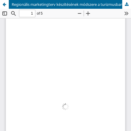
Regionális marketingterv készítésének módszere a turizmusban: Csongrád megye példája