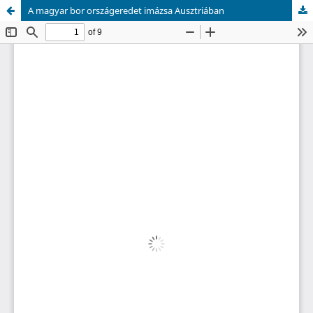
A magyar bor országeredet imázsa Ausztriában