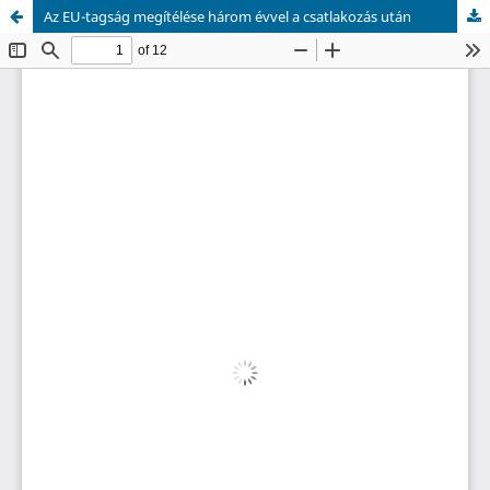
Az EU-tagság megítélése három évvel a csatlakozás után