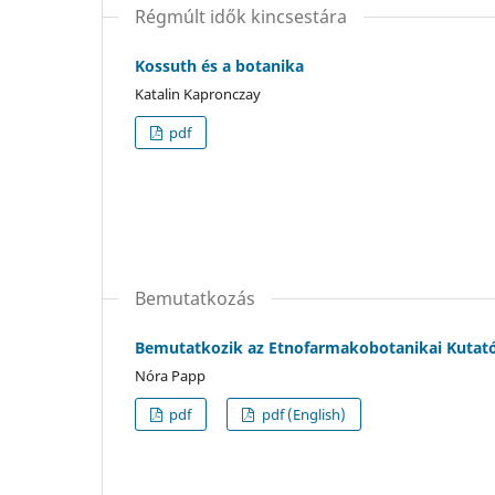
Régmúlt idők kincsestára
Kossuth és a botanika
Katalin Kapronczay
pdf
Bemutatkozás
Bemutatkozik az Etnofarmakobotanikai Kutat
Nóra Papp
pdf
pdf (English)