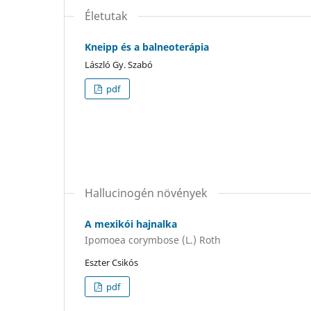
Életutak
Kneipp és a balneoterápia
László Gy. Szabó
pdf
Hallucinogén növények
A mexikói hajnalka
Ipomoea corymbose (L.) Roth
Eszter Csikós
pdf