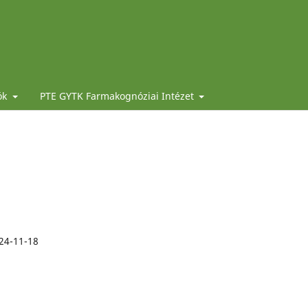
ók
PTE GYTK Farmakognóziai Intézet
24-11-18