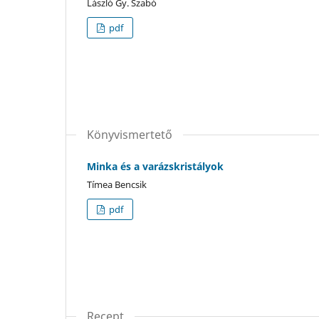
László Gy. Szabó
pdf
Könyvismertető
Minka és a varázskristályok
Tímea Bencsik
pdf
Recept