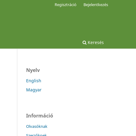
Regisztráció
Bejelentkezés
Keresés
Nyelv
English
Magyar
Információ
Olvasóknak
Szerzőknek