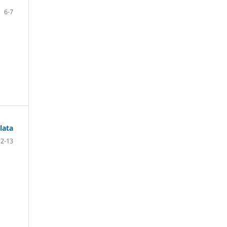
6-7
lata
12-13