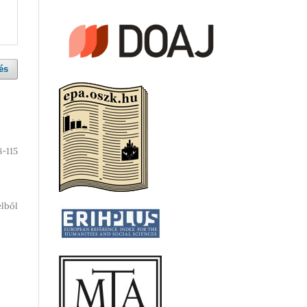
és
8-115
telből