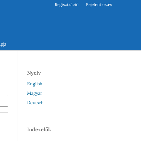
Regisztráció
Bejelentkezés
pja
Nyelv
English
Magyar
Deutsch
Indexelők