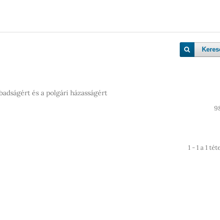
Keres
badságért és a polgári házasságért
9
1 - 1 a 1 té