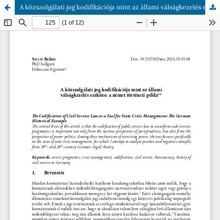
A közszolgálati jog kodifikációja mint az állami válságkezelés eszköze: a német történeti példa