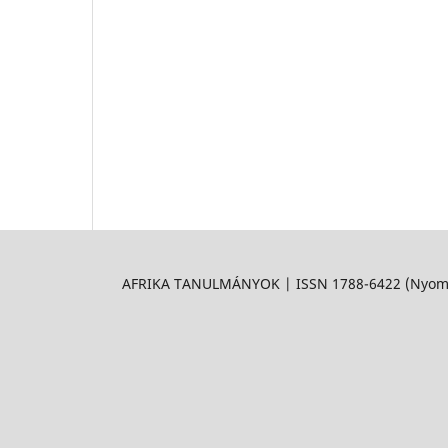
AFRIKA TANULMÁNYOK | ISSN 1788-6422 (Nyomtat