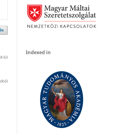
és
Indexed in
58-63
telből