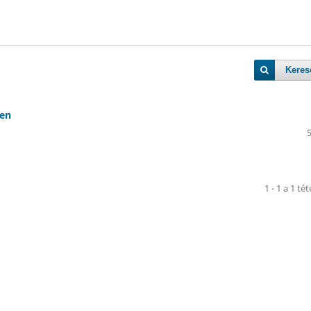
Keres
ben
1 - 1 a 1 té