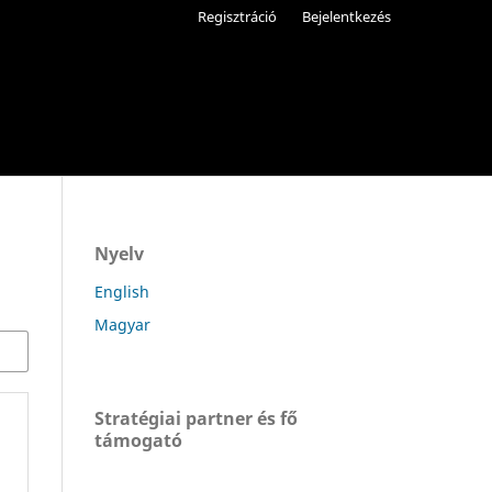
Regisztráció
Bejelentkezés
Nyelv
English
Magyar
Stratégiai partner és fő
támogató