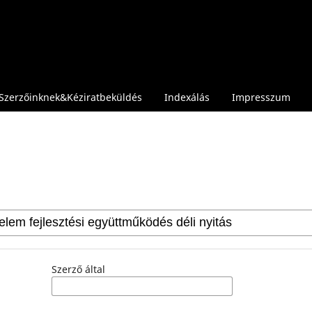
Szerzőinknek&Kéziratbeküldés
Indexálás
Impresszum
Szerző által