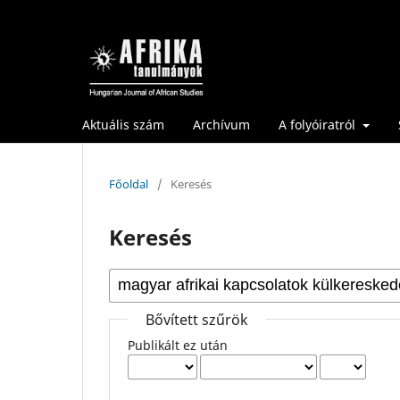
Aktuális szám
Archívum
A folyóiratról
Főoldal
/
Keresés
Keresés
Bővített szűrök
Publikált ez után