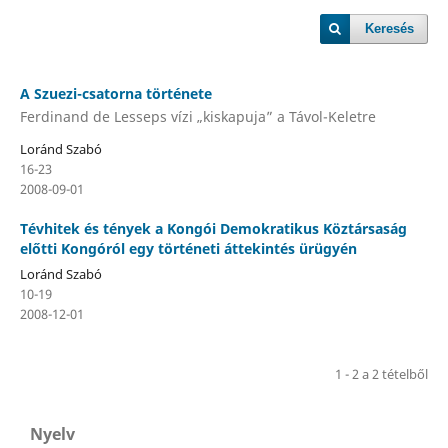
Keresés
A Szuezi-csatorna története
Ferdinand de Lesseps vízi „kiskapuja” a Távol-Keletre
Loránd Szabó
16-23
2008-09-01
Tévhitek és tények a Kongói Demokratikus Köztársaság
előtti Kongóról egy történeti áttekintés ürügyén
Loránd Szabó
10-19
2008-12-01
1 - 2 a 2 tételből
Nyelv