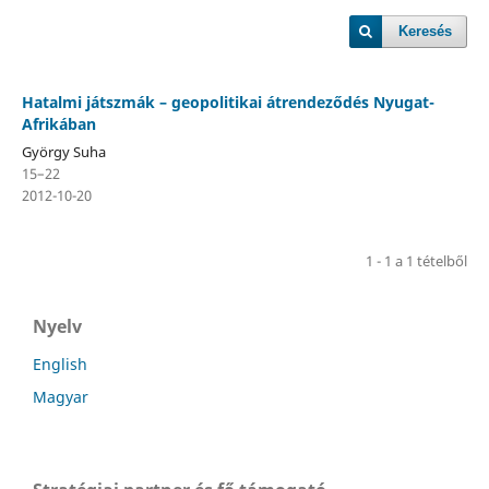
Keresés
Hatalmi játszmák – geopolitikai átrendeződés Nyugat-
Afrikában
György Suha
15–22
2012-10-20
1 - 1 a 1 tételből
Nyelv
English
Magyar