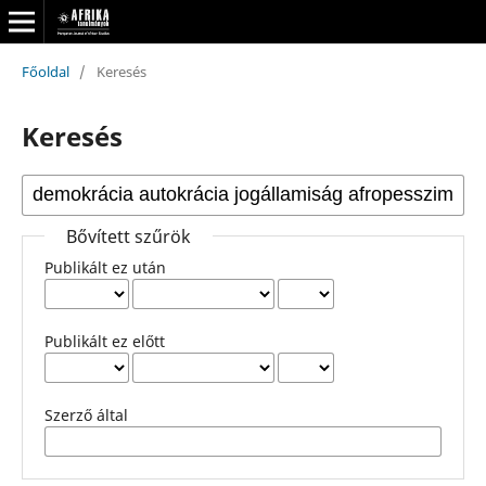
Főoldal
/
Keresés
Keresés
Bővített szűrök
Publikált ez után
Publikált ez előtt
Szerző által